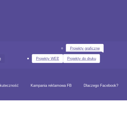
Projekty graficzne
n
Projekty WEB
Projekty do druku
kuteczność
Kampania reklamowa FB
Dlaczego Facebook?