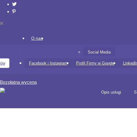
O nas
Social Media
bów
Facebook i Instagram
Profil Firmy w Google
LinkedI
Bezpłatna wycena
Opis usługi
S
Bezpłatna wycena