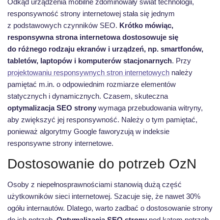
Odkąd urządzenia mobilne zdominowały świat technologii,
responsywność strony internetowej stała się jednym
z podstawowych czynników SEO.
Krótko mówiąc,
responsywna strona internetowa dostosowuje się
do różnego rodzaju ekranów i urządzeń, np. smartfonów,
tabletów, laptopów i komputerów stacjonarnych
. Przy
projektowaniu responsywnych stron internetowych
należy
pamiętać m.in. o odpowiednim rozmiarze elementów
statycznych i dynamicznych. Czasem, skuteczna
optymalizacja SEO strony
wymaga przebudowania witryny,
aby zwiększyć jej responsywność. Należy o tym pamiętać,
ponieważ algorytmy Google faworyzują w indeksie
responsywne strony internetowe.
Dostosowanie do potrzeb OzN
Osoby z niepełnosprawnościami stanowią dużą część
użytkowników sieci internetowej. Szacuje się, że nawet 30%
ogółu internautów. Dlatego, warto zadbać o dostosowanie strony
do ich potrzeb.
Optymalizacja SEO strony
pod kątem potrzeb