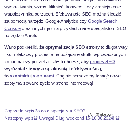
wyszukiwania, wzrost kliknięć, konwersji, czy zmniejszenie
współczynnika odrzuceń. Efektywność SEO można śledzić
za pomocą narzędzi Google Analytics czy
Google Search
Console
oraz innych, jak na przykład znane specjalistom SEO
narzędzie Ahrefs.
Warto podkreślić, że
optymalizacja SEO strony
to długotrwały
i kompleksowy proces, a na pożądane skutki wprowadzonych
zmian należy poczekać.
Jeśli chcesz, aby
proces SEO
wyróżniał się wysoką jakością i efektywnością,
to
skontaktuj się z nami
. Chętnie pomożemy tchnąć nowe,
zoptymalizowane życie w stronę internetową!
Poprzedni wpis:
Poprzedni wpis
Po co ci specjalista SEO?
5/5 - (8 głosów)
Następny wpis:
Następny wpis
🚨 Uwaga! Długi weekend 15-18.08.2024! 🚨