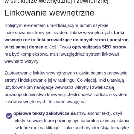
w strukturze wewnętrznej i zewnętrznej
Linkowanie wewnętrzne
Kolejnym elementem umożliwiającym botom szybkie
indeksowanie strony jest system linków wewnętrznych.
Linki
wewnętrzne to linki prowadzące do innych stron i podstron
w tej samej domenie
. Jeśli Twoja
optymalizacja SEO strony
ma być kompleksowa, musi uwzględniać system linkowań
wewnątrz witryny.
Zastosowanie linków wewnętrznych ułatwia botom skanowanie
strony i indeksowanie jej w rankingu. Co więcej, linki ułatwiają
użytkownikom nawigację wewnątrz witryny i zwiększają
prawdopodobieństwo konwersji. Jeśli chcesz zadbać o system
linków wewnętrznych, to zwróć uwagę na:
opisowe teksty zakotwiczenia
(tzw. anchor text), czyli
teksty kotwice, które powinny być naturalną częścią zdania
i w które można kliknąć – takie anchory określają tematykę