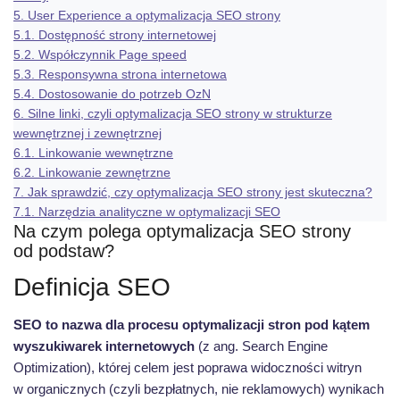
5.
User Experience a optymalizacja SEO strony
5.1.
Dostępność strony internetowej
5.2.
Współczynnik Page speed
5.3.
Responsywna strona internetowa
5.4.
Dostosowanie do potrzeb OzN
6.
Silne linki, czyli optymalizacja SEO strony w strukturze
wewnętrznej i zewnętrznej
6.1.
Linkowanie wewnętrzne
6.2.
Linkowanie zewnętrzne
7.
Jak sprawdzić, czy optymalizacja SEO strony jest skuteczna?
7.1.
Narzędzia analityczne w optymalizacji SEO
Na czym polega optymalizacja SEO strony
od podstaw?
Definicja SEO
SEO
to nazwa dla procesu optymalizacji stron pod kątem
wyszukiwarek internetowych
(z ang. Search Engine
Optimization), której celem jest poprawa widoczności witryn
w organicznych (czyli bezpłatnych, nie reklamowych) wynikach