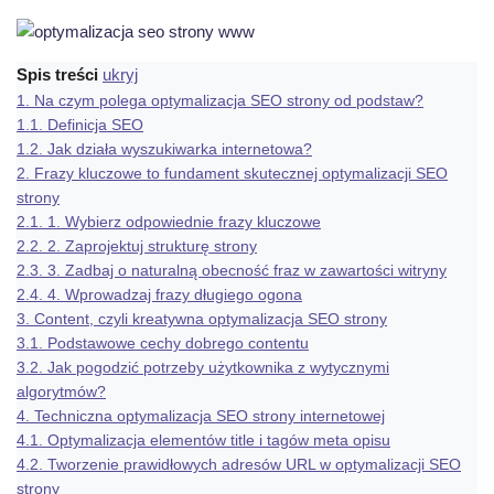
Spis treści
ukryj
1.
Na czym polega optymalizacja SEO strony od podstaw?
1.1.
Definicja SEO
1.2.
Jak działa wyszukiwarka internetowa?
2.
Frazy kluczowe to fundament skutecznej optymalizacji SEO
strony
2.1.
1. Wybierz odpowiednie frazy kluczowe
2.2.
2. Zaprojektuj strukturę strony
2.3.
3. Zadbaj o naturalną obecność fraz w zawartości witryny
2.4.
4. Wprowadzaj frazy długiego ogona
3.
Content, czyli kreatywna optymalizacja SEO strony
3.1.
Podstawowe cechy dobrego contentu
3.2.
Jak pogodzić potrzeby użytkownika z wytycznymi
algorytmów?
4.
Techniczna optymalizacja SEO strony internetowej
4.1.
Optymalizacja elementów title i tagów meta opisu
4.2.
Tworzenie prawidłowych adresów URL w optymalizacji SEO
strony