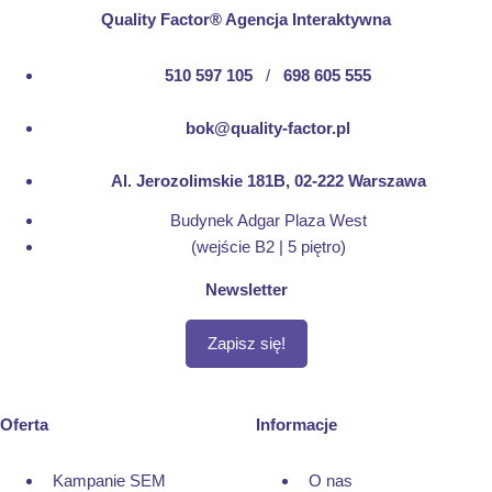
Quality Factor® Agencja Interaktywna
510 597 105
/
698 605 555
bok@quality-factor.pl
Al. Jerozolimskie 181B, 02-222 Warszawa
Budynek Adgar Plaza West
(wejście B2 | 5 piętro)
Newsletter
Zapisz się!
Oferta
Informacje
Kampanie SEM
O nas