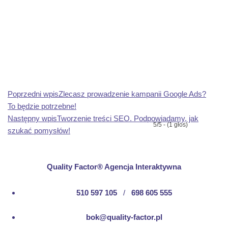
Poprzedni wpis:
Poprzedni wpis
Zlecasz prowadzenie kampanii Google Ads?
To będzie potrzebne!
Następny wpis:
Następny wpis
Tworzenie treści SEO. Podpowiadamy, jak
5/5 - (1 głos)
szukać pomysłów!
Quality Factor® Agencja Interaktywna
510 597 105
/
698 605 555
bok@quality-factor.pl