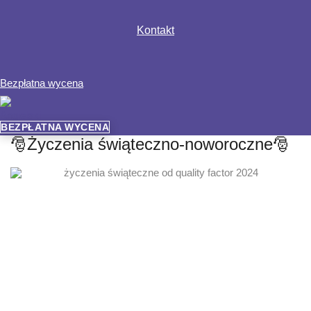
Kontakt
Bezpłatna wycena
BEZPŁATNA WYCENA
🎅Życzenia świąteczno-noworoczne🎅